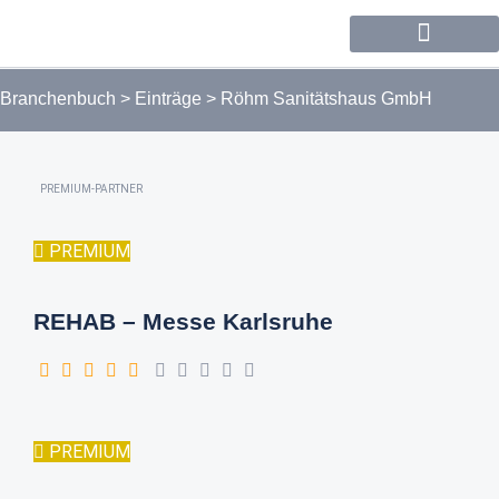
Forum / Community
Branchenbuch
>
Einträge
>
Röhm Sanitätshaus GmbH
PREMIUM-PARTNER
PREMIUM
REHAB – Messe Karlsruhe
PREMIUM