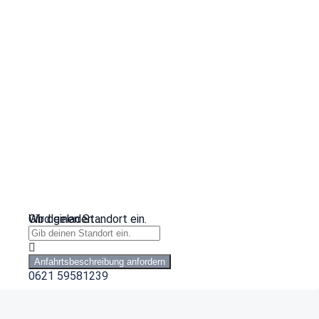
Wird geladen …
Gib deinen Standort ein.
Anfahrtsbeschreibung anfordern
0621 59581239