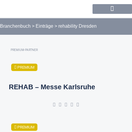
Forum / Community
Branchenbuch
>
Einträge
>
rehability Dresden
PREMIUM-PARTNER
PREMIUM
REHAB – Messe Karlsruhe
PREMIUM