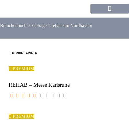
Forum / Community
Branchenbuch
>
Einträge
>
reha team Nordbayern
PREMIUM-PARTNER
PREMIUM
REHAB – Messe Karlsruhe
PREMIUM