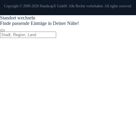
Copyright © 2009-2026 HandicapX GmbH. Alle Rechte vorbehalten. All rights reserved.
Standort wechseln
Finde passende Einträge in Deiner Nähe!
Standort wechseln