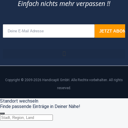
Einfach nichts mehr verpassen !!
Copyright © 2009-2026 HandicapX GmbH. Alle Rechte vorbehalten. All rights
reserved.
Standort wechseln
Finde passende Einträge in Deiner Nähe!
Standort wechseln