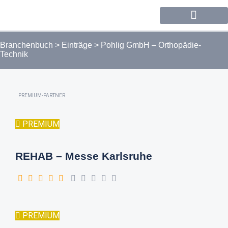
Forum / Community
Branchenbuch
>
Einträge
>
Pohlig GmbH – Orthopädie-
Technik
PREMIUM-PARTNER
PREMIUM
REHAB – Messe Karlsruhe
PREMIUM