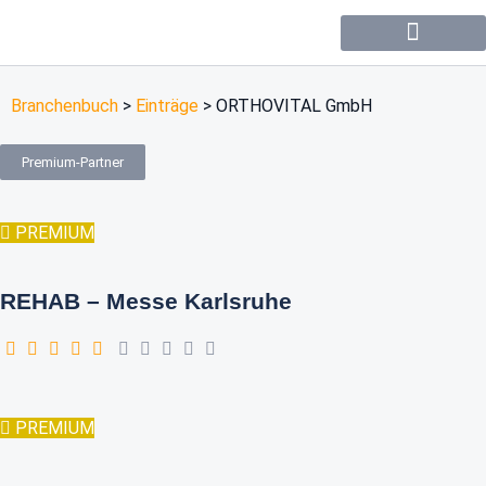
Forum / Community
Branchenbuch
>
Einträge
>
ORTHOVITAL GmbH
Premium-Partner
PREMIUM
REHAB – Messe Karlsruhe
PREMIUM