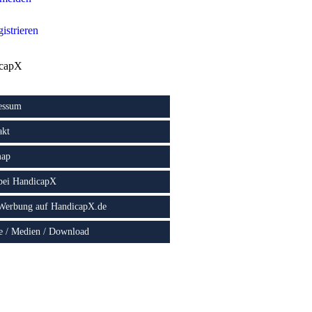
istrieren
capX
essum
akt
map
 bei HandicapX
 Werbung auf HandicapX.de
e / Medien / Download