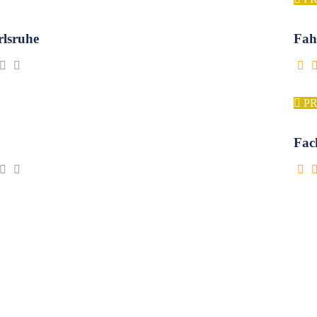
lsruhe
Fah
P
Fac