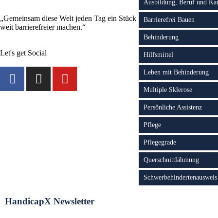
Ausbildung, Beruf und Kar
„Gemeinsam diese Welt jeden Tag ein Stück
Barrierefrei Bauen
weit barrierefreier machen.“
Behinderung
Let's get Social
Hilfsmittel
Leben mit Behinderung
Multiple Sklerose
Persönliche Assistenz
Pflege
Pflegegrade
Querschnittlähmung
Schwerbehindertenausweis
HandicapX Newsletter