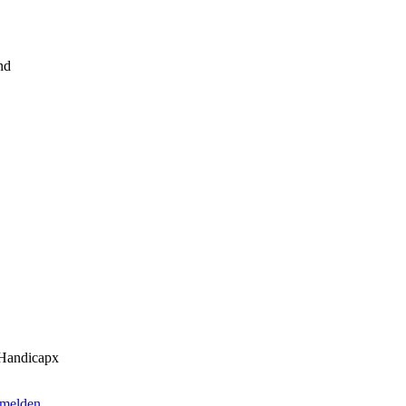
nd
Handicapx
melden