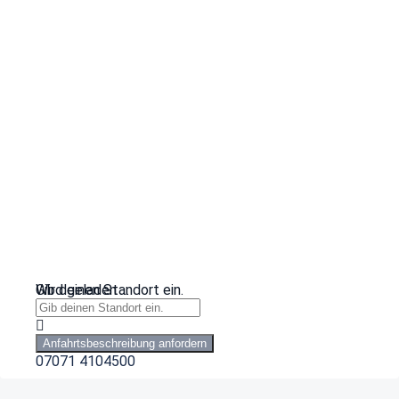
Wird geladen …
Gib deinen Standort ein.
Anfahrtsbeschreibung anfordern
07071 4104500