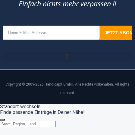
Einfach nichts mehr verpassen !!
Copyright © 2009-2026 HandicapX GmbH. Alle Rechte vorbehalten. All rights
reserved.
Standort wechseln
Finde passende Einträge in Deiner Nähe!
Standort wechseln