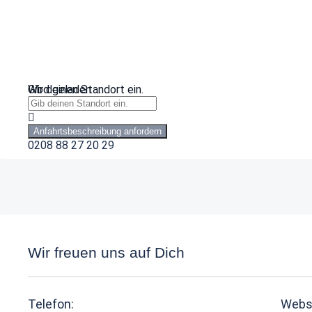
Wird geladen …
Gib deinen Standort ein.
Anfahrtsbeschreibung anfordern
0208 88 27 20 29
Wir freuen uns auf Dich
Telefon:
Webs