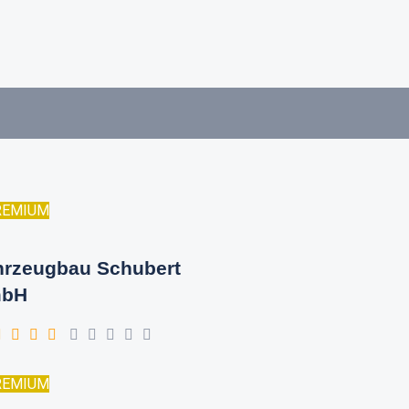
REMIUM
hrzeugbau Schubert
bH
REMIUM