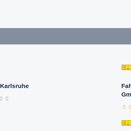
P
Karlsruhe
Fa
Gm
P