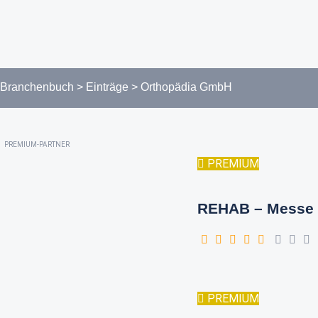
Branchenbuch
>
Einträge
>
Orthopädia GmbH
PREMIUM-PARTNER
PREMIUM
REHAB – Messe 
PREMIUM