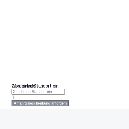
Wird geladen …
Gib deinen Standort ein.
Anfahrtsbeschreibung anfordern