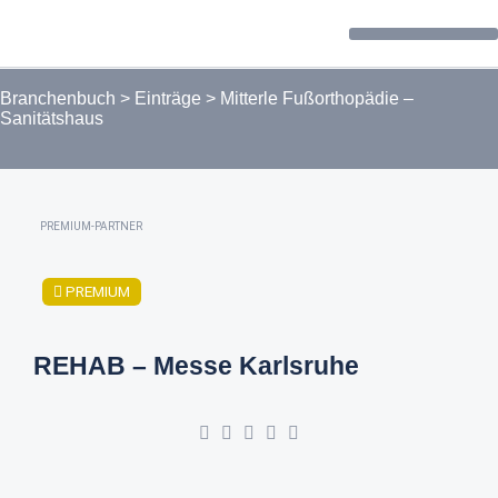
Forum / Community
Branchenbuch
>
Einträge
>
Mitterle Fußorthopädie –
Sanitätshaus
PREMIUM-PARTNER
PREMIUM
REHAB – Messe Karlsruhe