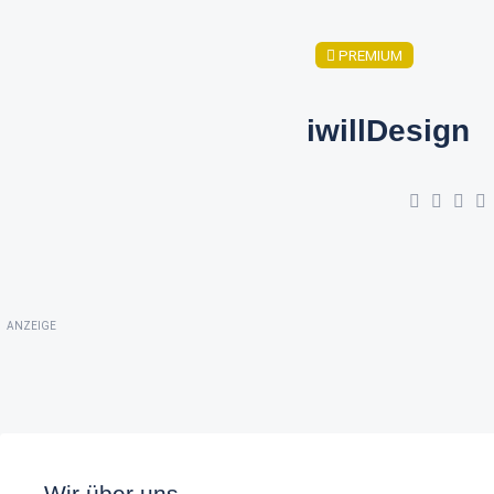
PREMIUM
iwillDesign
ANZEIGE
Wir über uns