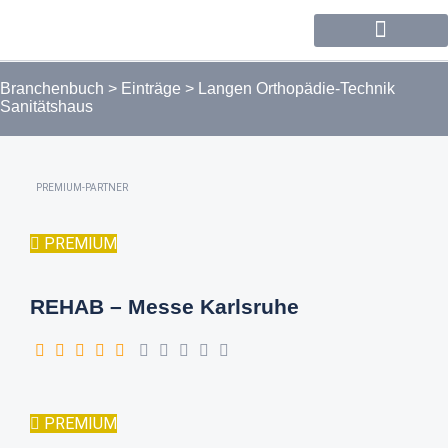
Forum / Community
Branchenbuch
>
Einträge
>
Langen Orthopädie-Technik
Sanitätshaus
PREMIUM-PARTNER
PREMIUM
REHAB – Messe Karlsruhe
PREMIUM