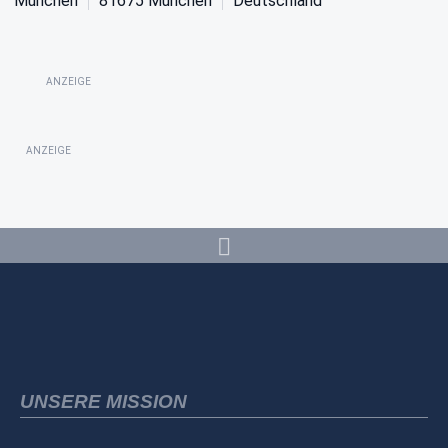
München
81675
München
Deutschland
ANZEIGE
ANZEIGE
UNSERE MISSION