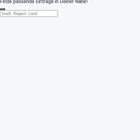
Finde passende Einträge in Deiner Nähe!
Standort wechseln