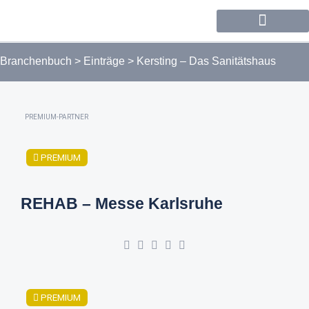
Forum / Community
Branchenbuch
>
Einträge
>
Kersting – Das Sanitätshaus
PREMIUM-PARTNER
PREMIUM
REHAB – Messe Karlsruhe
PREMIUM