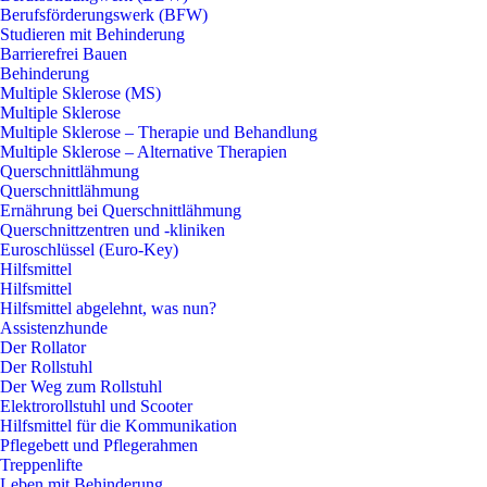
Berufsförderungswerk (BFW)
Studieren mit Behinderung
Barrierefrei Bauen
Behinderung
Multiple Sklerose (MS)
Multiple Sklerose
Multiple Sklerose – Therapie und Behandlung
Multiple Sklerose – Alternative Therapien
Querschnittlähmung
Querschnittlähmung
Ernährung bei Querschnittlähmung
Querschnittzentren und -kliniken
Euroschlüssel (Euro-Key)
Hilfsmittel
Hilfsmittel
Hilfsmittel abgelehnt, was nun?
Assistenzhunde
Der Rollator
Der Rollstuhl
Der Weg zum Rollstuhl
Elektrorollstuhl und Scooter
Hilfsmittel für die Kommunikation
Pflegebett und Pflegerahmen
Treppenlifte
Leben mit Behinderung