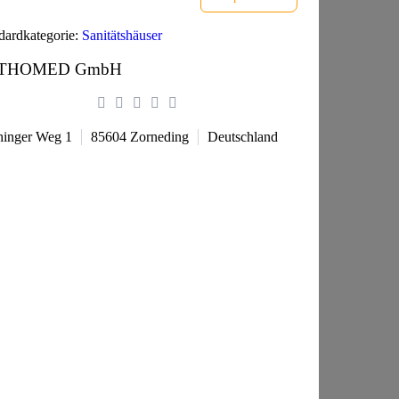
dardkategorie:
Sanitätshäuser
THOMED GmbH
chinger Weg 1
85604
Zorneding
Deutschland