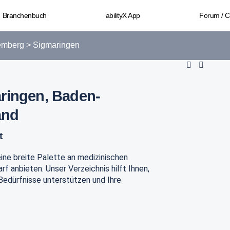
Branchenbuch
abilityX App
Forum / 
emberg
>
Sigmaringen
aringen, Baden-
and
t
 eine breite Palette an medizinischen
f anbieten. Unser Verzeichnis hilft Ihnen,
 Bedürfnisse unterstützen und Ihre