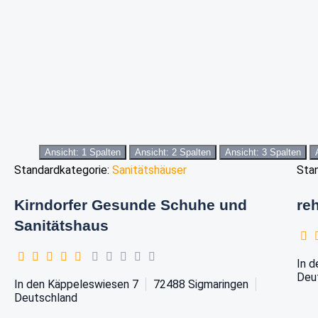
Ansicht: 1 Spalten
Ansicht: 2 Spalten
Ansicht: 3 Spalten
Standardkategorie:
Sanitätshäuser
Sta
Kirndorfer Gesunde Schuhe und
re
Sanitätshaus
In d
Deu
In den Käppeleswiesen 7
72488
Sigmaringen
Deutschland