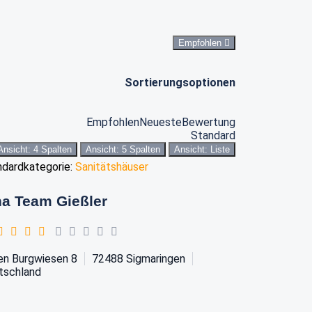
Empfohlen
Sortierungsoptionen
Empfohlen
Neueste
Bewertung
Standard
Ansicht: 4 Spalten
Ansicht: 5 Spalten
Ansicht: Liste
ndardkategorie:
Sanitätshäuser
ha Team Gießler
en Burgwiesen 8
72488
Sigmaringen
tschland