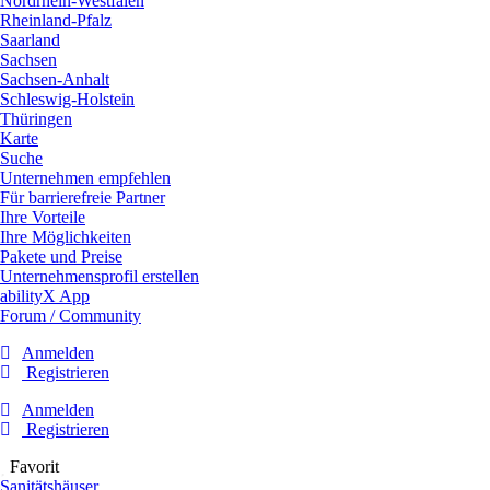
Nordrhein-Westfalen
Rheinland-Pfalz
Saarland
Sachsen
Sachsen-Anhalt
Schleswig-Holstein
Thüringen
Karte
Suche
Unternehmen empfehlen
Für barrierefreie Partner
Ihre Vorteile
Ihre Möglichkeiten
Pakete und Preise
Unternehmensprofil erstellen
abilityX App
Forum / Community
Anmelden
Registrieren
Anmelden
Registrieren
Favorit
Sanitätshäuser