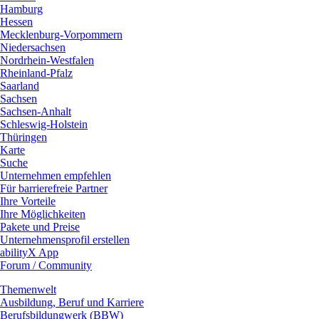
Hamburg
Hessen
Mecklenburg-Vorpommern
Niedersachsen
Nordrhein-Westfalen
Rheinland-Pfalz
Saarland
Sachsen
Sachsen-Anhalt
Schleswig-Holstein
Thüringen
Karte
Suche
Unternehmen empfehlen
Für barrierefreie Partner
Ihre Vorteile
Ihre Möglichkeiten
Pakete und Preise
Unternehmensprofil erstellen
abilityX App
Forum / Community
Themenwelt
Ausbildung, Beruf und Karriere
Berufsbildungwerk (BBW)