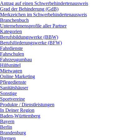
Antrag auf einen Schwerbehindertenausweis
Grad der Behinderung (GdB)
Merkzeichen im Schwerbehindertenausweis
Branchenbuch
Unternehmensprofile aller Partner
Kategorien
Berufsbildungswerke (BBW)
Berufsförderungswerke (BFW)
Fahrdienste
Fahrschulen
Fahrzeugumbau
Hilfsmittel
Mietwagen
Online Marketing
Pflegedienste
Sanitätshäuser
Sonstige
Sportvereine
Produkte / Dienstleistungen
In Deiner Region
Baden-Württemberg
Bayern
Berlin
Brandenburg
Bremen