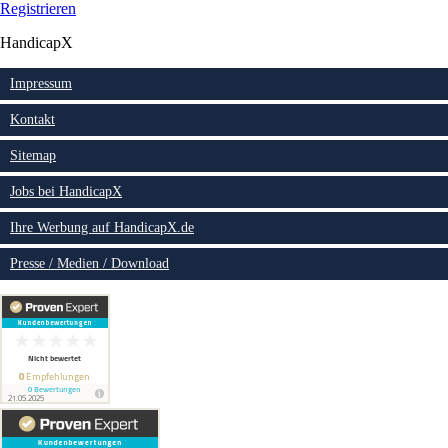
Registrieren
HandicapX
Impressum
Kontakt
Sitemap
Jobs bei HandicapX
Ihre Werbung auf HandicapX.de
Presse / Medien / Download