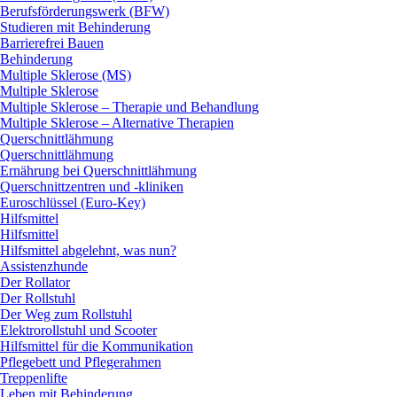
Berufsförderungswerk (BFW)
Studieren mit Behinderung
Barrierefrei Bauen
Behinderung
Multiple Sklerose (MS)
Multiple Sklerose
Multiple Sklerose – Therapie und Behandlung
Multiple Sklerose – Alternative Therapien
Querschnittlähmung
Querschnittlähmung
Ernährung bei Querschnittlähmung
Querschnittzentren und -kliniken
Euroschlüssel (Euro-Key)
Hilfsmittel
Hilfsmittel
Hilfsmittel abgelehnt, was nun?
Assistenzhunde
Der Rollator
Der Rollstuhl
Der Weg zum Rollstuhl
Elektrorollstuhl und Scooter
Hilfsmittel für die Kommunikation
Pflegebett und Pflegerahmen
Treppenlifte
Leben mit Behinderung