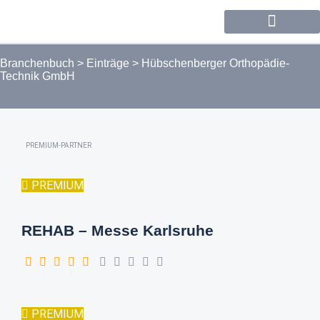
Forum / Community
Branchenbuch
>
Einträge
>
Hübschenberger Orthopädie-
Technik GmbH
PREMIUM-PARTNER
PREMIUM
REHAB – Messe Karlsruhe
PREMIUM