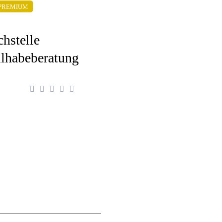
PREMIUM
chstelle
ilhabeberatung