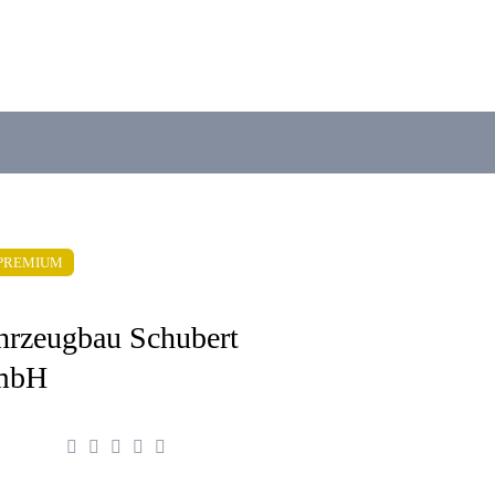
PREMIUM
hrzeugbau Schubert
mbH