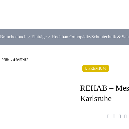
Branchenbuch
>
Einträge
>
Hochban Orthopädie-Schuhtechnik & Sani
PREMIUM-PARTNER
PREMIUM
REHAB – Mes
Karlsruhe