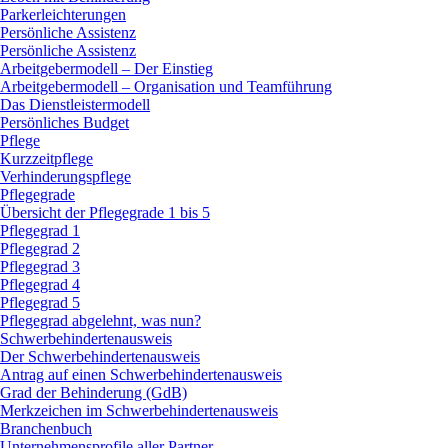
Parkerleichterungen
Persönliche Assistenz
Persönliche Assistenz
Arbeitgebermodell – Der Einstieg
Arbeitgebermodell – Organisation und Teamführung
Das Dienstleistermodell
Persönliches Budget
Pflege
Kurzzeitpflege
Verhinderungspflege
Pflegegrade
Übersicht der Pflegegrade 1 bis 5
Pflegegrad 1
Pflegegrad 2
Pflegegrad 3
Pflegegrad 4
Pflegegrad 5
Pflegegrad abgelehnt, was nun?
Schwerbehindertenausweis
Der Schwerbehindertenausweis
Antrag auf einen Schwerbehindertenausweis
Grad der Behinderung (GdB)
Merkzeichen im Schwerbehindertenausweis
Branchenbuch
Unternehmensprofile aller Partner