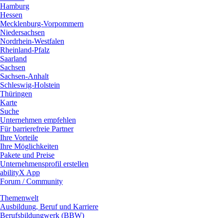
Hamburg
Hessen
Mecklenburg-Vorpommern
Niedersachsen
Nordrhein-Westfalen
Rheinland-Pfalz
Saarland
Sachsen
Sachsen-Anhalt
Schleswig-Holstein
Thüringen
Karte
Suche
Unternehmen empfehlen
Für barrierefreie Partner
Ihre Vorteile
Ihre Möglichkeiten
Pakete und Preise
Unternehmensprofil erstellen
abilityX App
Forum / Community
Themenwelt
Ausbildung, Beruf und Karriere
Berufsbildungwerk (BBW)