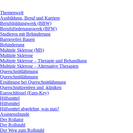
Themenwelt
Ausbildung, Beruf und Karriere
Berufsbildungwerk (BBW)
Berufsförderungswerk (BFW)
Studieren mit Behinderung
Barrierefrei Bauen
Behinderung
Multiple Sklerose (MS)
Multiple Sklerose
Multiple Sklerose – Therapie und Behandlung
Multiple Sklerose – Alternative Therapien
Querschnittlähmung
Querschnittlähmung
Ernährung bei Querschnittlähmung
Querschnittzentren und -kliniken
Euroschlüssel (Euro-Key)
Hilfsmittel
Hilfsmittel
Hilfsmittel abgelehnt, was nun?
Assistenzhunde
Der Rollator
Der Rollstuhl
Der Weg zum Rollstuhl