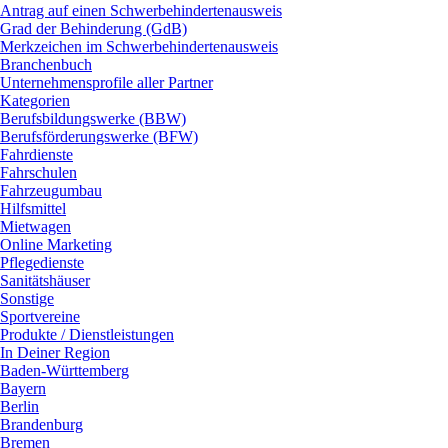
Antrag auf einen Schwerbehindertenausweis
Grad der Behinderung (GdB)
Merkzeichen im Schwerbehindertenausweis
Branchenbuch
Unternehmensprofile aller Partner
Kategorien
Berufsbildungswerke (BBW)
Berufsförderungswerke (BFW)
Fahrdienste
Fahrschulen
Fahrzeugumbau
Hilfsmittel
Mietwagen
Online Marketing
Pflegedienste
Sanitätshäuser
Sonstige
Sportvereine
Produkte / Dienstleistungen
In Deiner Region
Baden-Württemberg
Bayern
Berlin
Brandenburg
Bremen