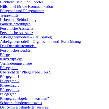
Elektrorollstuhl und Scooter
Hilfsmittel für die Kommunikation
Pflegebett und Pflegerahmen
Treppenlifte
Leben mit Behinderung
Parkerleichterungen
Persönliche Assistenz
Persönliche Assistenz
Arbeitgebermodell – Der Einstieg
Arbeitgebermodell – Organisation und Teamführung
Das Dienstleistermodell
Persönliches Budget
Pflege
Kurzzeitpflege
Verhinderungspflege
Pflegegrade
Übersicht der Pflegegrade 1 bis 5
Pflegegrad 1
Pflegegrad 2
Pflegegrad 3
Pflegegrad 4
Pflegegrad 5
Pflegegrad abgelehnt, was nun?
Schwerbehindertenausweis
Der Schwerbehindertenausweis