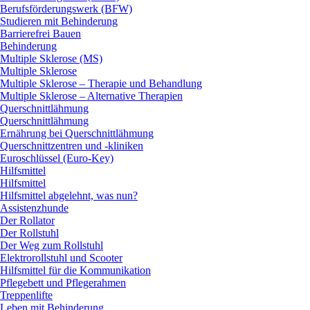
Berufsförderungswerk (BFW)
Studieren mit Behinderung
Barrierefrei Bauen
Behinderung
Multiple Sklerose (MS)
Multiple Sklerose
Multiple Sklerose – Therapie und Behandlung
Multiple Sklerose – Alternative Therapien
Querschnittlähmung
Querschnittlähmung
Ernährung bei Querschnittlähmung
Querschnittzentren und -kliniken
Euroschlüssel (Euro-Key)
Hilfsmittel
Hilfsmittel
Hilfsmittel abgelehnt, was nun?
Assistenzhunde
Der Rollator
Der Rollstuhl
Der Weg zum Rollstuhl
Elektrorollstuhl und Scooter
Hilfsmittel für die Kommunikation
Pflegebett und Pflegerahmen
Treppenlifte
Leben mit Behinderung