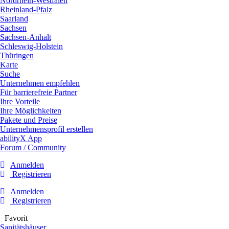
Nordrhein-Westfalen
Rheinland-Pfalz
Saarland
Sachsen
Sachsen-Anhalt
Schleswig-Holstein
Thüringen
Karte
Suche
Unternehmen empfehlen
Für barrierefreie Partner
Ihre Vorteile
Ihre Möglichkeiten
Pakete und Preise
Unternehmensprofil erstellen
abilityX App
Forum / Community
Anmelden
Registrieren
Anmelden
Registrieren
Favorit
Sanitätshäuser