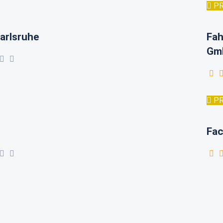
P
arlsruhe
Fah
Gm
P
Fac