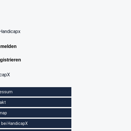
Handicapx
melden
gistrieren
icapX
ressum
akt
emap
 bei HandicapX