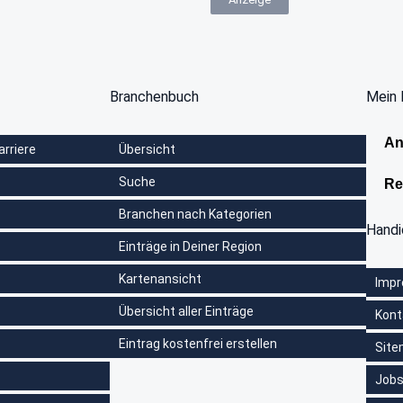
Branchenbuch
Mein 
An
arriere
Übersicht
Suche
Re
Branchen nach Kategorien
Hand
Einträge in Deiner Region
Kartenansicht
Imp
Übersicht aller Einträge
Kont
Eintrag kostenfrei erstellen
Sit
Jobs