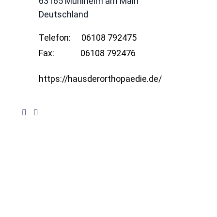
63165
Mühlheim am Main
Deutschland
Telefon:
06108 792475
Fax:
06108 792476
https://hausderorthopaedie.de/