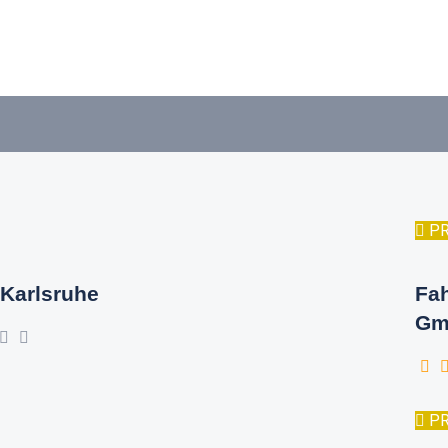
P
Karlsruhe
Fa
Gm
P