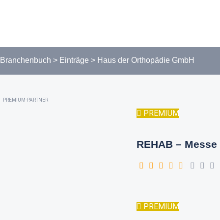
Branchenbuch
>
Einträge
>
Haus der Orthopädie GmbH
PREMIUM-PARTNER
PREMIUM
REHAB – Messe 
PREMIUM