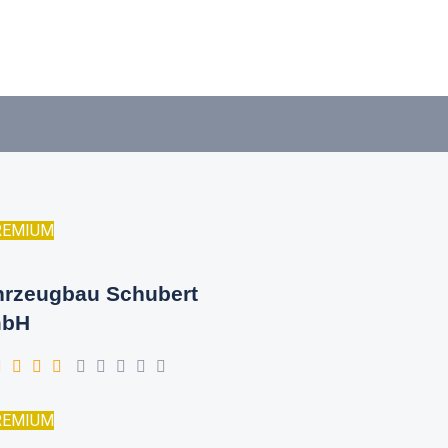
REMIUM
hrzeugbau Schubert
bH
REMIUM