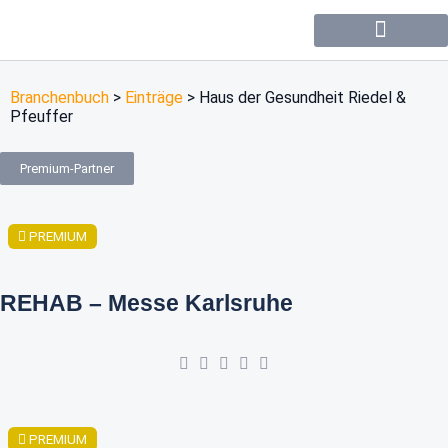
Forum / Community
Branchenbuch
>
Einträge
>
Haus der Gesundheit Riedel &
Pfeuffer
Premium-Partner
PREMIUM
REHAB – Messe Karlsruhe
PREMIUM