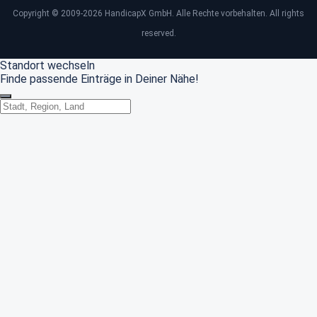
Copyright © 2009-2026 HandicapX GmbH. Alle Rechte vorbehalten. All rights
reserved.
Standort wechseln
Finde passende Einträge in Deiner Nähe!
Standort wechseln