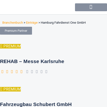
Forum / Community
Branchenbuch
>
Einträge
>
Hamburg Fahrdienst One GmbH
Premium-Partner
PREMIUM
REHAB – Messe Karlsruhe
PREMIUM
Fahrzeugbau Schubert GmbH