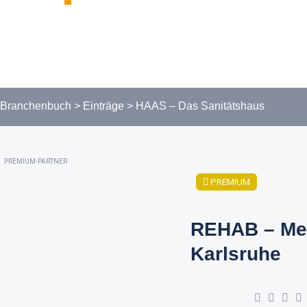
Branchenbuch
>
Einträge
>
HAAS – Das Sanitätshaus
PREMIUM-PARTNER
PREMIUM
REHAB – Me
Karlsruhe