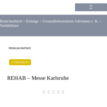
Forum / Community
Branchenbuch
>
Einträge
>
Gesundheitszentrum Adermann e. K. –
Sanitätshaus
PREMIUM-PARTNER
PREMIUM
REHAB – Messe Karlsruhe