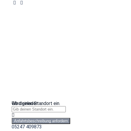
Wird geladen …
Gib deinen Standort ein.
Anfahrtsbeschreibung anfordern
05247 409873