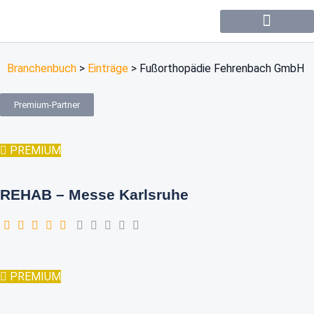
Forum / Community
Branchenbuch
>
Einträge
>
Fußorthopädie Fehrenbach GmbH
Premium-Partner
PREMIUM
REHAB – Messe Karlsruhe
PREMIUM