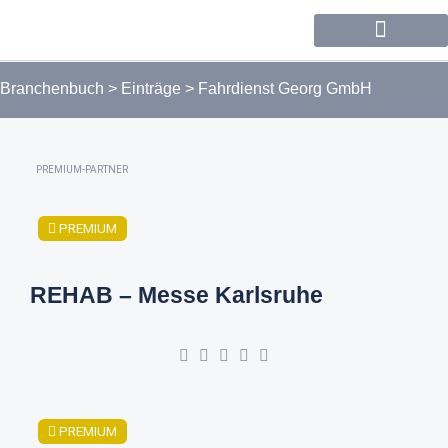
Forum / Community
Branchenbuch
>
Einträge
>
Fahrdienst Georg GmbH
PREMIUM-PARTNER
PREMIUM
REHAB – Messe Karlsruhe
PREMIUM