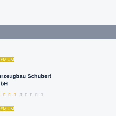
REMIUM
hrzeugbau Schubert
bH
REMIUM