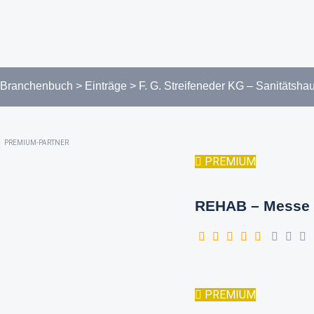
Branchenbuch
>
Einträge
>
F. G. Streifeneder KG – Sanitätsha
PREMIUM-PARTNER
PREMIUM
REHAB – Messe 
PREMIUM