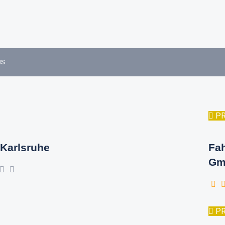
us
P
Karlsruhe
Fa
Gm
P