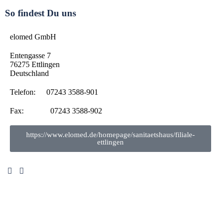
So findest Du uns
elomed GmbH
Entengasse 7
76275
Ettlingen
Deutschland
Telefon:
07243 3588-901
Fax:
07243 3588-902
https://www.elomed.de/homepage/sanitaetshaus/filiale-
ettlingen