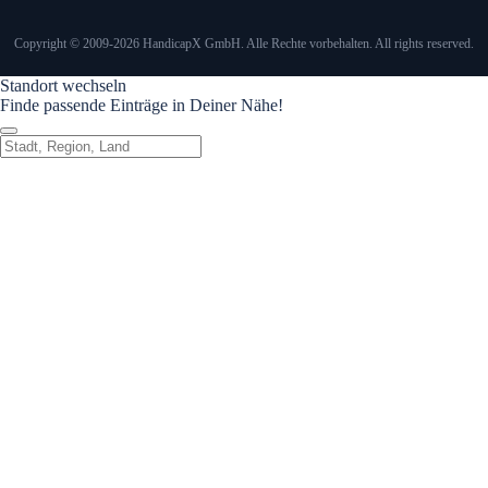
Copyright © 2009-2026 HandicapX GmbH. Alle Rechte vorbehalten. All rights reserved.
Standort wechseln
Finde passende Einträge in Deiner Nähe!
Standort wechseln