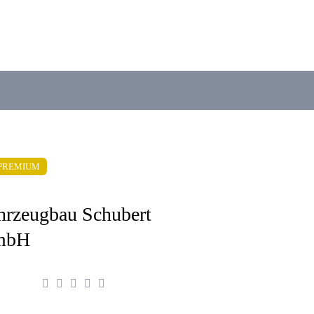
PREMIUM
hrzeugbau Schubert
mbH