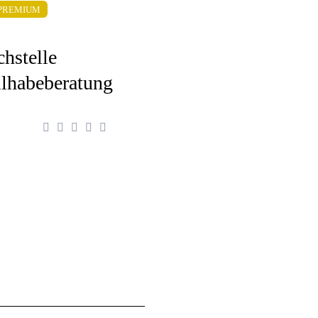
PREMIUM
chstelle
ilhabeberatung