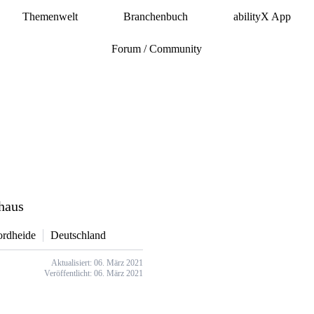
Themenwelt
Branchenbuch
abilityX App
Forum / Community
haus
ordheide
Deutschland
Aktualisiert: 06. März 2021
Veröffentlicht: 06. März 2021