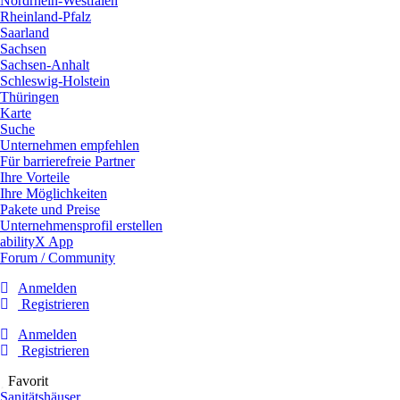
Nordrhein-Westfalen
Rheinland-Pfalz
Saarland
Sachsen
Sachsen-Anhalt
Schleswig-Holstein
Thüringen
Karte
Suche
Unternehmen empfehlen
Für barrierefreie Partner
Ihre Vorteile
Ihre Möglichkeiten
Pakete und Preise
Unternehmensprofil erstellen
abilityX App
Forum / Community
Anmelden
Registrieren
Anmelden
Registrieren
Favorit
Sanitätshäuser