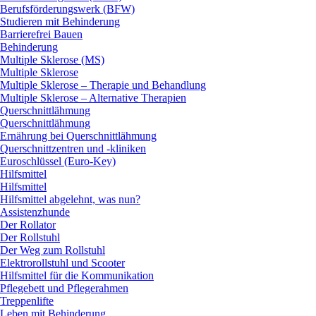
Berufsförderungswerk (BFW)
Studieren mit Behinderung
Barrierefrei Bauen
Behinderung
Multiple Sklerose (MS)
Multiple Sklerose
Multiple Sklerose – Therapie und Behandlung
Multiple Sklerose – Alternative Therapien
Querschnittlähmung
Querschnittlähmung
Ernährung bei Querschnittlähmung
Querschnittzentren und -kliniken
Euroschlüssel (Euro-Key)
Hilfsmittel
Hilfsmittel
Hilfsmittel abgelehnt, was nun?
Assistenzhunde
Der Rollator
Der Rollstuhl
Der Weg zum Rollstuhl
Elektrorollstuhl und Scooter
Hilfsmittel für die Kommunikation
Pflegebett und Pflegerahmen
Treppenlifte
Leben mit Behinderung