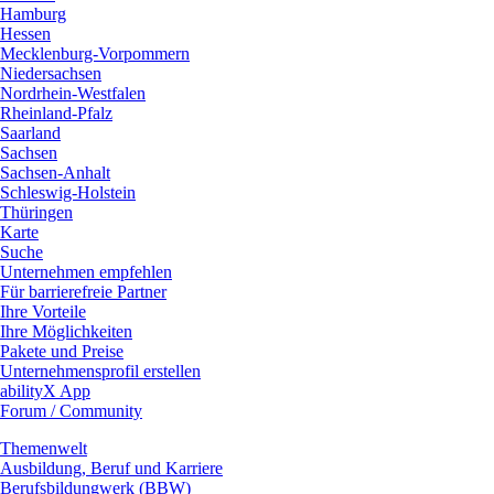
Hamburg
Hessen
Mecklenburg-Vorpommern
Niedersachsen
Nordrhein-Westfalen
Rheinland-Pfalz
Saarland
Sachsen
Sachsen-Anhalt
Schleswig-Holstein
Thüringen
Karte
Suche
Unternehmen empfehlen
Für barrierefreie Partner
Ihre Vorteile
Ihre Möglichkeiten
Pakete und Preise
Unternehmensprofil erstellen
abilityX App
Forum / Community
Themenwelt
Ausbildung, Beruf und Karriere
Berufsbildungwerk (BBW)