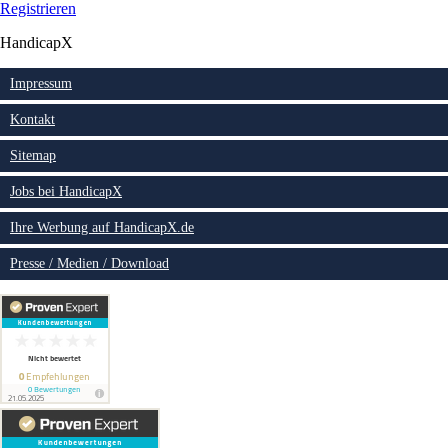
Registrieren
HandicapX
Impressum
Kontakt
Sitemap
Jobs bei HandicapX
Ihre Werbung auf HandicapX.de
Presse / Medien / Download