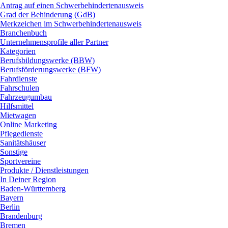
Antrag auf einen Schwerbehindertenausweis
Grad der Behinderung (GdB)
Merkzeichen im Schwerbehindertenausweis
Branchenbuch
Unternehmensprofile aller Partner
Kategorien
Berufsbildungswerke (BBW)
Berufsförderungswerke (BFW)
Fahrdienste
Fahrschulen
Fahrzeugumbau
Hilfsmittel
Mietwagen
Online Marketing
Pflegedienste
Sanitätshäuser
Sonstige
Sportvereine
Produkte / Dienstleistungen
In Deiner Region
Baden-Württemberg
Bayern
Berlin
Brandenburg
Bremen