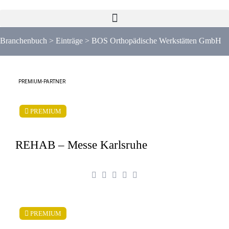
Branchenbuch
>
Einträge
>
BOS Orthopädische Werkstätten GmbH
PREMIUM-PARTNER
PREMIUM
REHAB – Messe Karlsruhe
PREMIUM