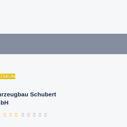
REMIUM
hrzeugbau Schubert
bH