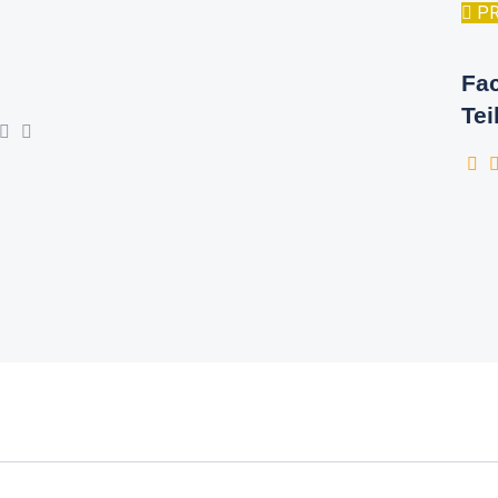
P
Fac
Tei