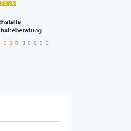
REMIUM
hstelle
lhabeberatung