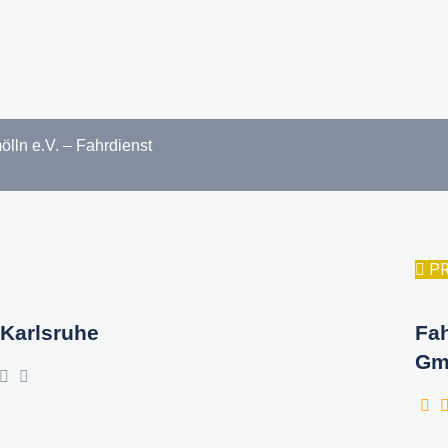
lln e.V. – Fahrdienst
P
Karlsruhe
Fa
Gm