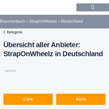
Forum / Community
Branchenbuch
>
StrapOnWheelz
>
Deutschland
Kategorie:
Übersicht aller Anbieter:
StrapOnWheelz in Deutschland
ANZEIGE
Liste
Karte