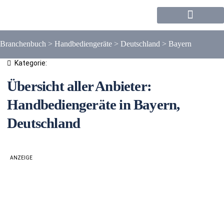
Forum / Community
Branchenbuch
>
Handbediengeräte
>
Deutschland
>
Bayern
Kategorie:
Übersicht aller Anbieter:
Handbediengeräte in Bayern,
Deutschland
ANZEIGE
Liste
Karte