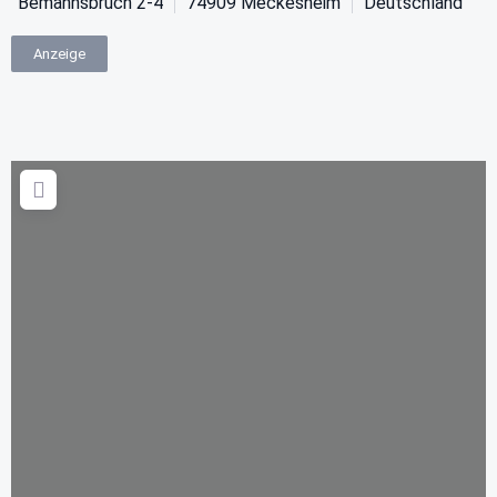
Bemannsbruch 2-4
74909
Meckesheim
Deutschland
Anzeige