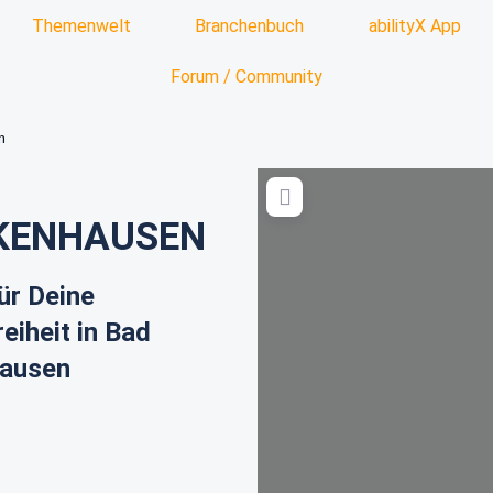
Themenwelt
Branchenbuch
abilityX App
Forum / Community
n
KENHAUSEN
ür Deine
reiheit in Bad
hausen