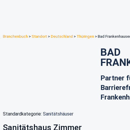
Branchenbuch
>
Standort
>
Deutschland
>
Thüringen
>
Bad Frankenhause
BAD
FRAN
Partner f
Barrieref
Franken
Standardkategorie:
Sanitätshäuser
Sanitätshaus Zimmer