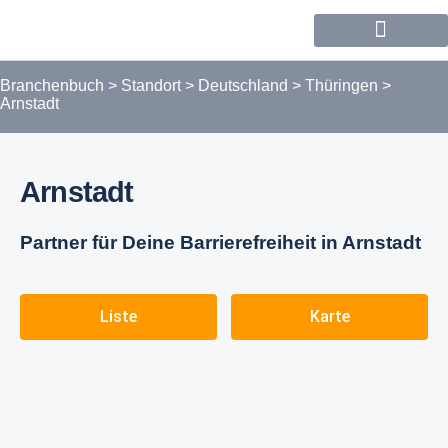
Forum / Community
Branchenbuch
>
Standort
>
Deutschland
>
Thüringen
>
Arnstadt
Arnstadt
Partner für Deine Barrierefreiheit in Arnstadt
Liste
Karte