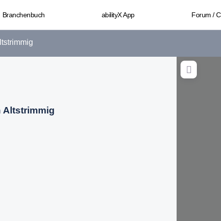
Branchenbuch
abilityX App
Forum / 
ltstrimmig
n Altstrimmig