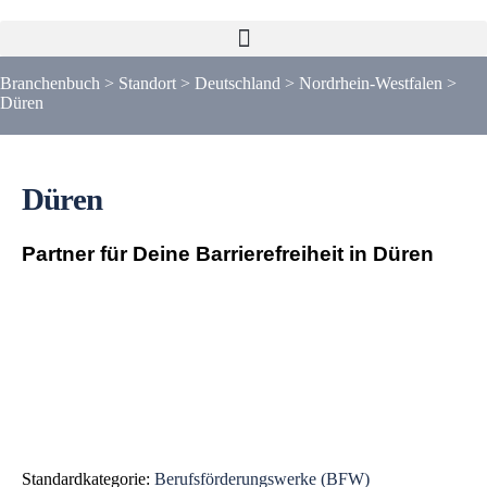
Branchenbuch
>
Standort
>
Deutschland
>
Nordrhein-Westfalen
>
Düren
Düren
Partner für Deine Barrierefreiheit in Düren
Liste
Karte
Standardkategorie:
Berufsförderungswerke (BFW)