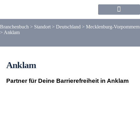
Forum / Community
Branchenbuch
>
Standort
>
Deutschland
>
Mecklenburg-Vorpommern
>
Anklam
Anklam
Partner für Deine Barrierefreiheit in Anklam
Liste
Karte