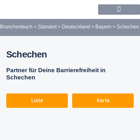
Forum / Community
Branchenbuch
>
Standort
>
Deutschland
>
Bayern
>
Schechen
Schechen
Partner für Deine Barrierefreiheit in
Schechen
Liste
Karte