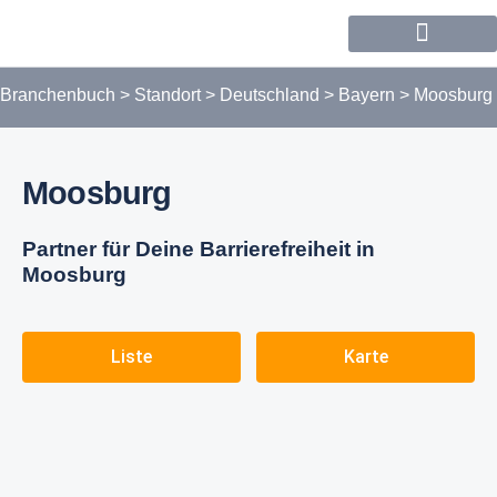
Forum / Community
Branchenbuch
>
Standort
>
Deutschland
>
Bayern
>
Moosburg
Moosburg
Partner für Deine Barrierefreiheit in
Moosburg
Liste
Karte