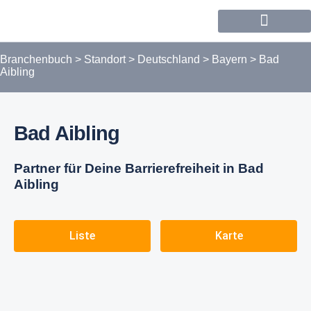
Forum / Community
Branchenbuch
>
Standort
>
Deutschland
>
Bayern
>
Bad
Aibling
Bad Aibling
Partner für Deine Barrierefreiheit in Bad
Aibling
Liste
Karte