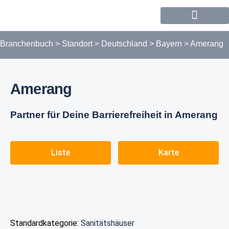
Forum / Community
Branchenbuch
>
Standort
>
Deutschland
>
Bayern
>
Amerang
Amerang
Partner für Deine Barrierefreiheit in Amerang
Liste
Karte
Standardkategorie:
Sanitätshäuser