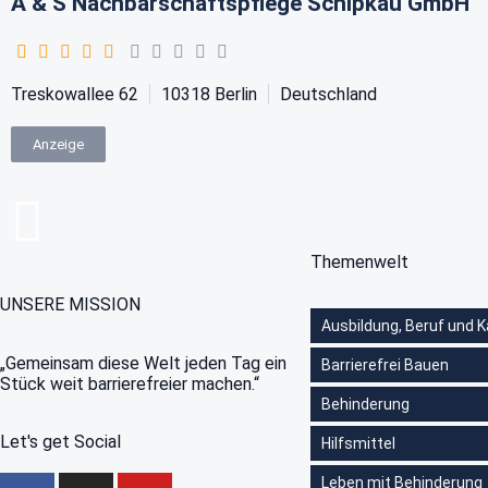
A & S Nachbarschaftspflege Schipkau GmbH
Treskowallee 62
10318
Berlin
Deutschland
Anzeige
Themenwelt
UNSERE MISSION
Ausbildung, Beruf und K
„Gemeinsam diese Welt jeden Tag ein
Barrierefrei Bauen
Stück weit barrierefreier machen.“
Behinderung
Let's get Social
Hilfsmittel
Leben mit Behinderung