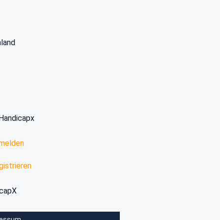
land
Handicapx
melden
gistrieren
icapX
ressum