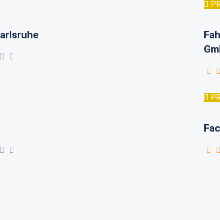
P
arlsruhe
Fah
Gm
P
Fac