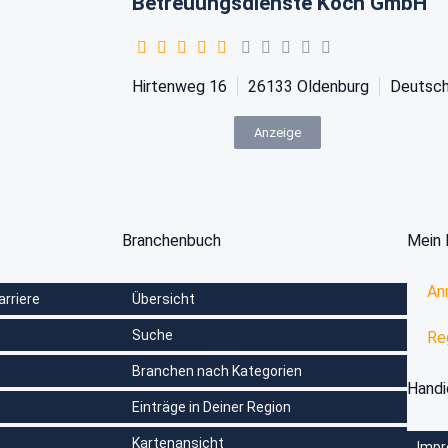
Betreuungsdienste Koch GmbH
Hirtenweg 16
26133
Oldenburg
Deutsch
Anzeige
Branchenbuch
Mein 
An
arriere
Übersicht
Suche
Re
Branchen nach Kategorien
Hand
Einträge in Deiner Region
Kartenansicht
Imp