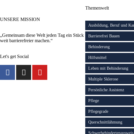
Themenwelt
UNSERE MISSION
Ausbildung, Beruf und Kar
„Gemeinsam diese Welt jeden Tag ein Stück
Barrierefrei Bauen
weit barrierefreier machen.“
Behinderung
Let's get Social
Hilfsmittel
Leben mit Behinderung
Multiple Sklerose
Persönliche Assistenz
Pflege
Pflegegrade
Querschnittlähmung
Schwerbehindertenausweis