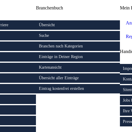
Branchenbuch
Mein 
An
riere
Übersicht
Suche
Reg
Branchen nach Kategorien
Handi
Einträge in Deiner Region
Kartenansicht
Impr
Übersicht aller Einträge
Kont
Eintrag kostenfrei erstellen
Site
Jobs
Ihre
Press