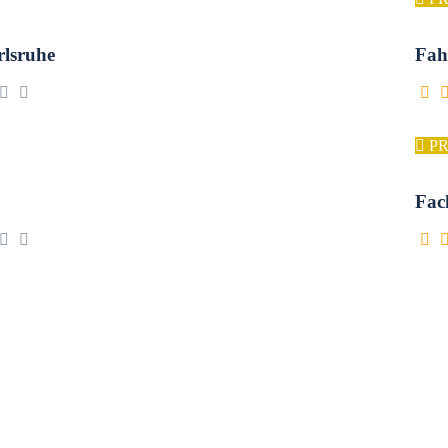
lsruhe
Fah
P
Fac