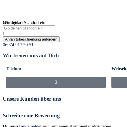
Wird geladen …
Gib deinen Standort ein.
Anfahrtsbeschreibung anfordern
06074 917 50 51
Wir freuen uns auf Dich
Telefon:
Webseit
Unsere Kunden über uns
Schreibe eine Bewertung
Du musst
angemeldet
sein, um einen Kommentar abzugeben.