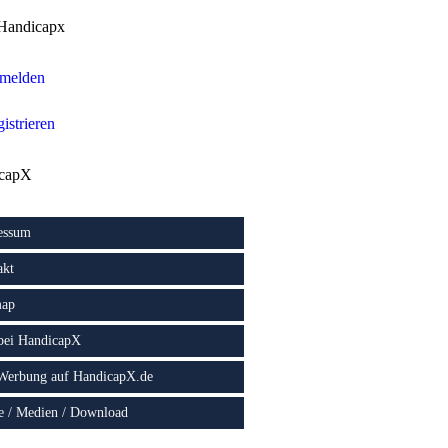
Handicapx
melden
istrieren
capX
essum
akt
map
 bei HandicapX
 Werbung auf HandicapX.de
e / Medien / Download