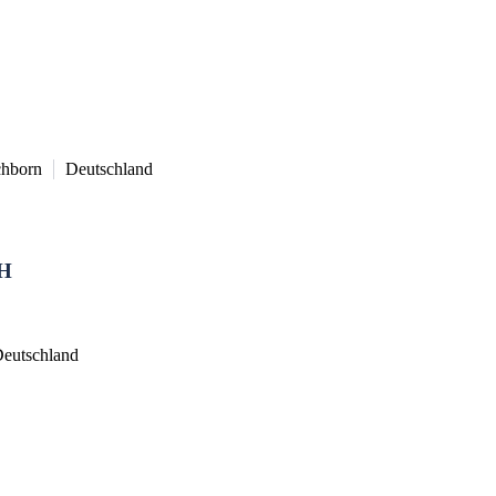
chborn
Deutschland
bH
eutschland